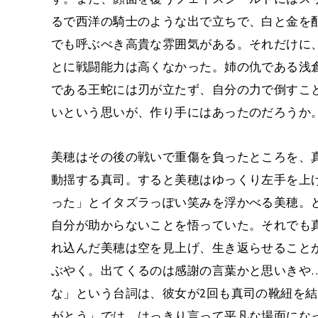
るで西洋の騎士のような出で立ちで、白と金を配
でも呼ぶべき高貴な雰囲気がある。それだけに
とに戦闘能力は高くなかった。姉の仇である浅倉
である王蛇には刃が立たず、自分の力で倒すこ
いという思いが、作り手にはあったのだろうか
美穂はその後の戦いで重傷を負ったところを、
動揺する真司。すると美穂はゆっくり左手を上
った」とイタズラっぽい笑みを浮かべる美穂。
自分が助からないことを悟っていた。それでも
れ込んだ美穂は空を見上げ、生き返らせること
ぶやく。出てくるのは感謝の言葉かと思いきや
な」という台詞は、彼女が2回も真司の靴紐を
がとう」では、はっきり言って平凡な場面にな