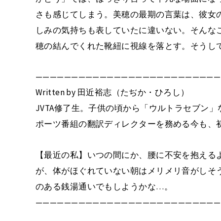
さも感じてしまう。美穂の最期の言葉は、彼女
しみの気持ちも表していたに違いない。そんな
穂の結んでくれた靴紐に視線を落とす。そうし
——————————————————————————
Written by 田近裕志（たぢか・ひろし）
JVTA修了生。子供の頃から「ウルトラセブン
ポーツ番組の翻訳ディレクターを務める今も、
【最近の私】いつの間にか、腰に不安を抱える
が、体がほぐれていない朝はメリメリ音がしそ
のある銭湯通いでもしようかな…。
——————————————————————————