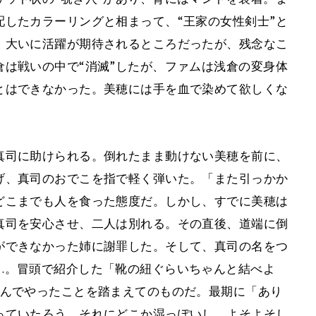
したカラーリングと相まって、“王家の女性剣士”と
、大いに活躍が期待されるところだったが、残念なこ
は戦いの中で“消滅”したが、ファムは浅倉の変身体
とはできなかった。美穂には手を血で染めて欲しくな
。
真司に助けられる。倒れたまま動けない美穂を前に、
げ、真司のおでこを指で軽く弾いた。「また引っかか
どこまでも人を食った態度だ。しかし、すでに美穂は
真司を安心させ、二人は別れる。その直後、道端に倒
ができなかった姉に謝罪した。そして、真司の名をつ
…。冒頭で紹介した「靴の紐ぐらいちゃんと結べよ
結んでやったことを踏まえてのものだ。最期に「あり
っていたろう。それにどこか湿っぽいし、よそよそし