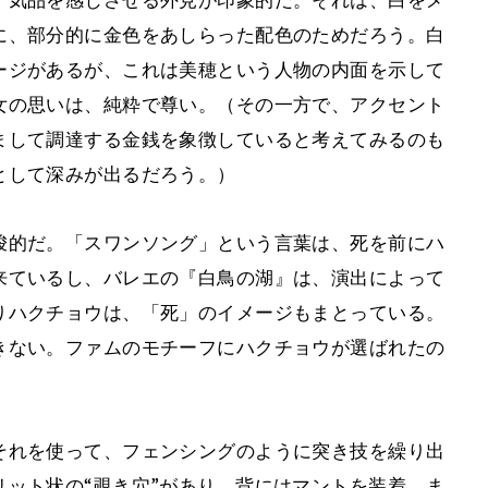
に、部分的に金色をあしらった配色のためだろう。白
ージがあるが、これは美穂という人物の内面を示して
女の思いは、純粋で尊い。（その一方で、アクセント
まして調達する金銭を象徴していると考えてみるのも
として深みが出るだろう。）
唆的だ。「スワンソング」という言葉は、死を前にハ
来ているし、バレエの『白鳥の湖』は、演出によって
りハクチョウは、「死」のイメージもまとっている。
きない。ファムのモチーフにハクチョウが選ばれたの
。
それを使って、フェンシングのように突き技を繰り出
ット状の“覗き穴”があり、背にはマントを装着。ま