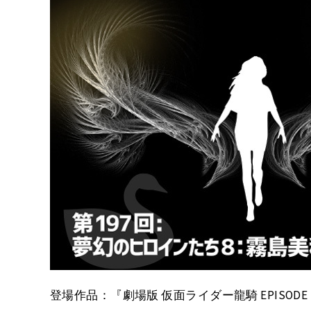
登場作品：『劇場版 仮面ライダー龍騎 EPISODE F