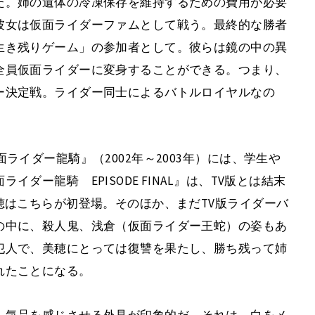
た。姉の遺体の冷凍保存を維持するための費用が必要
彼女は仮面ライダーファムとして戦う。最終的な勝者
生き残りゲーム」の参加者として。彼らは鏡の中の異
全員仮面ライダーに変身することができる。つまり、
ー決定戦。ライダー同士によるバトルロイヤルなの
ライダー龍騎』（2002年～2003年）には、学生や
ダー龍騎 EPISODE FINAL』は、TV版とは結末
穂はこちらが初登場。そのほか、まだTV版ライダーバ
の中に、殺人鬼、浅倉（仮面ライダー王蛇）の姿もあ
犯人で、美穂にとっては復讐を果たし、勝ち残って姉
れたことになる。
、気品を感じさせる外見が印象的だ。それは、白をメ