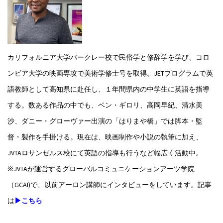
カリフォルニア大学バークレー校で民俗学と修辞学を学び、コロ
ンビア大学の映画専攻で美術学修士号を取得。JETプログラムで英
語教師として高知県に赴任し、１年間県内の中学生に英語を指導
する。数ある作品の中でも、ベン・ギロリ、高岡早紀、清水美
沙、ダニー・グローヴァー出演の「はりまや橋」では脚本・監
督・製作を手掛ける。現在は、映画制作や小説の執筆に加え、
JVTAロサンゼルス校にて英語の指導も行うなど幅広く活動中。
※JVTAが運営するグローバルコミュニケーションアーツ学院
（GCAI)で、以前アーロン講師にインタビューをしています。記事
は
▶こちら