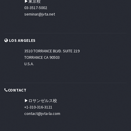
▶東京校
03-3517-5002
seminar@jvta.net
LOS ANGELES
3510 TORRANCE BLVD. SUITE 219
TORRANCE CA 90503
U.S.A.
CONTACT
▶ロサンゼルス校
+1-310-316-3121
contact@jvta-la.com