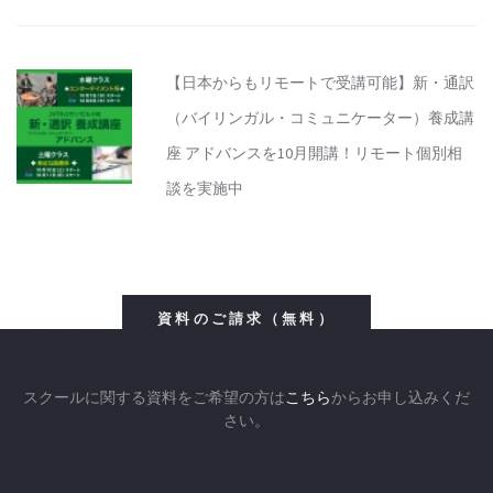
【日本からもリモートで受講可能】新・通訳
（バイリンガル・コミュニケーター）養成講
座 アドバンスを10月開講！リモート個別相
談を実施中
資料のご請求（無料）
スクールに関する資料をご希望の方は
こちら
からお申し込みくだ
さい。