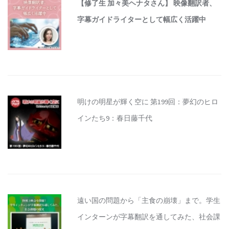
【修了生 加々美ヘナタさん】 映像翻訳者、
字幕ガイドライターとして幅広く活躍中
明けの明星が輝く空に 第199回：夢幻のヒロ
インたち9：春日藤千代
遠い国の問題から「主食の崩壊」まで。学生
インターンが字幕翻訳を通してみた、社会課