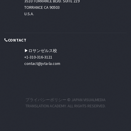
3510 TORRANCE BLVD. SUITE 219
TORRANCE CA 90503
U.S.A.
CONTACT
▶ロサンゼルス校
+1-310-316-3121
contact@jvta-la.com
プライバシーポリシー
© JAPAN VISUALMEDIA
TRANSLATION ACADEMY. ALL RIGHTS RESERVED.