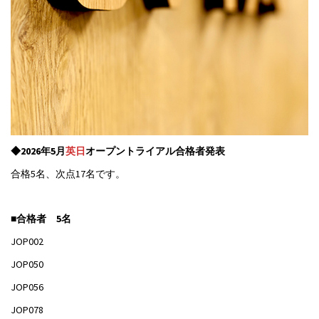
◆2026年5月
英日
オープントライアル合格者発表
合格5名、次点17名です。
■
合格者 5名
JOP002
JOP050
JOP056
JOP078