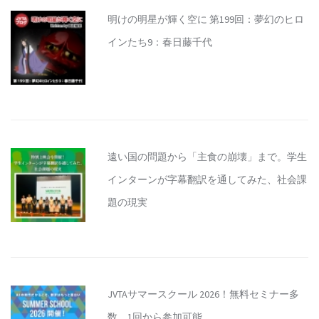
明けの明星が輝く空に 第199回：夢幻のヒロ
インたち9：春日藤千代
遠い国の問題から「主食の崩壊」まで。学生
インターンが字幕翻訳を通してみた、社会課
題の現実
JVTAサマースクール 2026！無料セミナー多
数、1回から参加可能