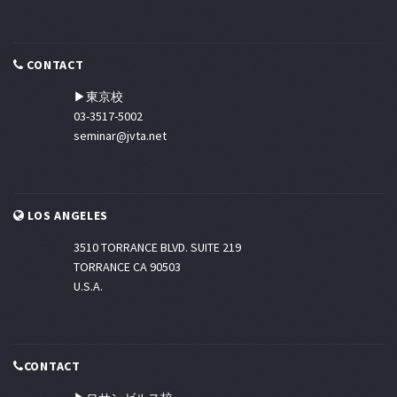
CONTACT
▶東京校
03-3517-5002
seminar@jvta.net
LOS ANGELES
3510 TORRANCE BLVD. SUITE 219
TORRANCE CA 90503
U.S.A.
CONTACT