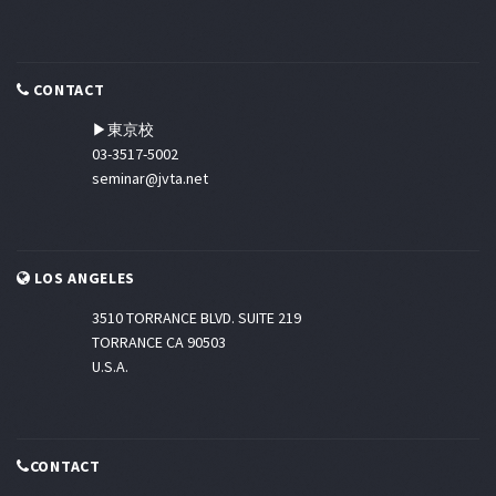
CONTACT
▶東京校
03-3517-5002
seminar@jvta.net
LOS ANGELES
3510 TORRANCE BLVD. SUITE 219
TORRANCE CA 90503
U.S.A.
CONTACT