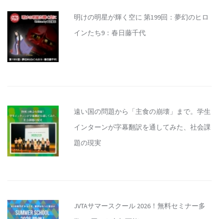
明けの明星が輝く空に 第199回：夢幻のヒロ
インたち9：春日藤千代
遠い国の問題から「主食の崩壊」まで。学生
インターンが字幕翻訳を通してみた、社会課
題の現実
JVTAサマースクール 2026！無料セミナー多