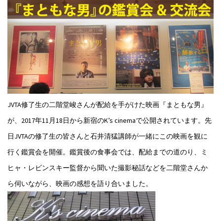
JVTA修了生の二階堂峻さんが配給を手がけた映画『まともな男』
が、2017年11月18日から新宿のK’s cinemaで公開されています。先
日JVTAの修了生の皆さんと石井清猛講師が一緒にこの映画を観に
行く鑑賞会を開催。鑑賞後の食事会では、配給までの道のり、ミ
ヒャ・レビンスキー監督から聞いた撮影秘話などを二階堂さんか
ら伺いながら、映画の感想を語り合いました。