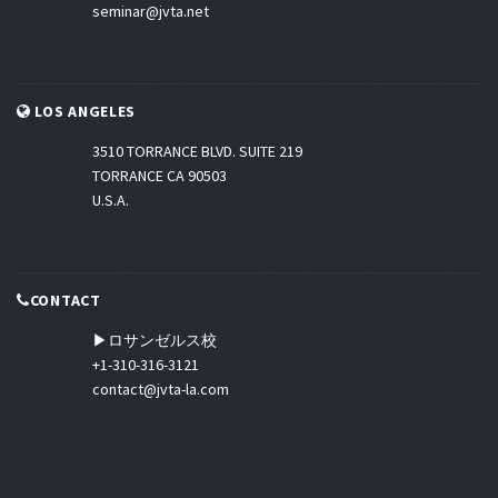
seminar@jvta.net
LOS ANGELES
3510 TORRANCE BLVD. SUITE 219
TORRANCE CA 90503
U.S.A.
CONTACT
▶ロサンゼルス校
+1-310-316-3121
contact@jvta-la.com