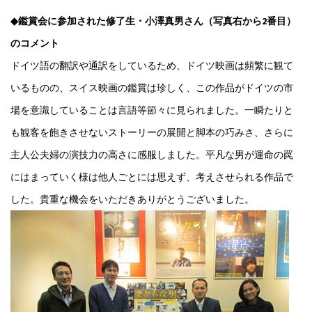
◆鑑賞会に参加された修了生・小澤真男さん（写真右から2番目）
のコメント
ドイツ語の翻訳や通訳をしているため、ドイツ映画は頻繁に観て
いるものの、スイス映画の鑑賞は珍しく、この作品がドイツの市
場を意識していることは言語等節々に見られました。一瞬たりと
も観客を飽きさせないストーリーの展開と脚本の巧みさ、さらに
主人公夫婦の演技力の高さに感服しました。平凡な男が運命の罠
にはまっていく様は他人ごとには思えず、考えさせられる作品で
した。貴重な機会をいただきありがとうございました。