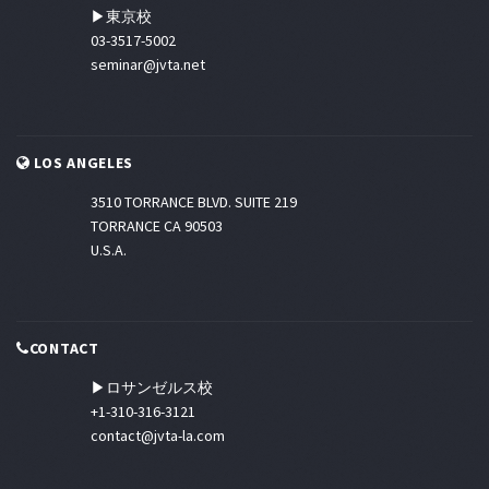
▶東京校
03-3517-5002
seminar@jvta.net
LOS ANGELES
3510 TORRANCE BLVD. SUITE 219
TORRANCE CA 90503
U.S.A.
CONTACT
▶ロサンゼルス校
+1-310-316-3121
contact@jvta-la.com