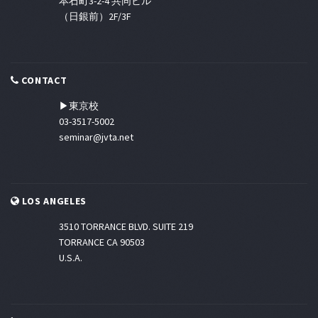
本石町3-2-4 共同ビル
（日銀前）2F/3F
CONTACT
▶東京校
03-3517-5002
seminar@jvta.net
LOS ANGELES
3510 TORRANCE BLVD. SUITE 219
TORRANCE CA 90503
U.S.A.