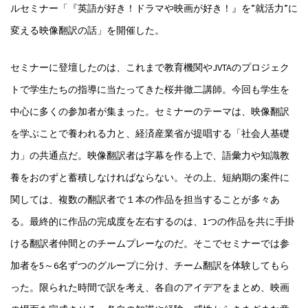
ルセミナー「『英語が好き！ドラマや映画が好き！』を”就活力”に
変える映像翻訳の話」を開催した。
セミナーに登壇したのは、これまで教育機関やJVTAのプロジェク
トで学生たちの指導に当たってきた桜井徹二講師。今回も学生を
中心に多くの参加者が集まった。セミナーのテーマは、映像翻訳
を学ぶことで養われる力と、経済産業省が提唱する「社会人基礎
力」の共通点だ。映像翻訳者は字幕を作る上で、語彙力や知識教
養をおのずと蓄積しなければならない。その上、短納期の案件に
関しては、複数の翻訳者で１本の作品を担当することが多々あ
る。最終的に作品の完成度を左右するのは、1つの作品を共に手掛
ける翻訳者仲間とのチームプレーなのだ。そこでセミナーでは参
加者を5～6名ずつのグループに分け、チーム翻訳を体験してもら
った。限られた時間で訳を考え、各自のアイデアをまとめ、映画