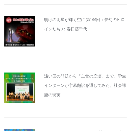
明けの明星が輝く空に 第199回：夢幻のヒロ
インたち9：春日藤千代
遠い国の問題から「主食の崩壊」まで。学生
インターンが字幕翻訳を通してみた、社会課
題の現実