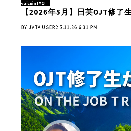
voiceinTYO
【2026年5月】日英OJT修
BY JVTA.USER2 5.11.26 6:31 PM