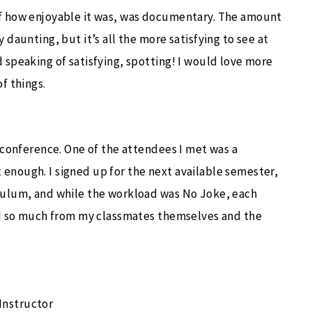
of how enjoyable it was, was documentary. The amount
 daunting, but it’s all the more satisfying to see at
 speaking of satisfying, spotting! I would love more
f things.
n conference. One of the attendees I met was a
enough. I signed up for the next available semester,
iculum, and while the workload was No Joke, each
ned so much from my classmates themselves and the
Instructor