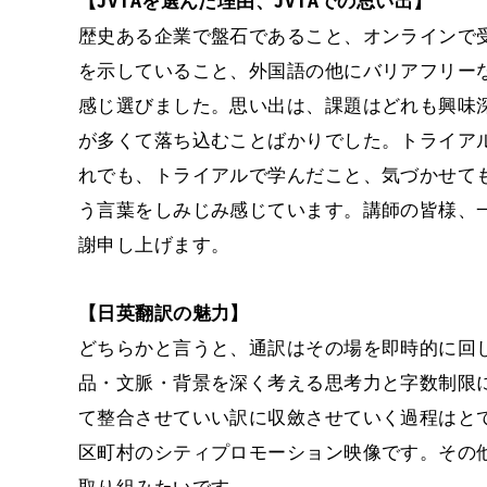
【JVTAを選んだ理由、JVTAでの思い出】
歴史ある企業で盤石であること、オンラインで
を示していること、外国語の他にバリアフリー
感じ選びました。思い出は、課題はどれも興味
が多くて落ち込むことばかりでした。トライア
れでも、トライアルで学んだこと、気づかせて
う言葉をしみじみ感じています。講師の皆様、一
謝申し上げます。
【日英翻訳の魅力】
どちらかと言うと、通訳はその場を即時的に回
品・文脈・背景を深く考える思考力と字数制限
て整合させていい訳に収斂させていく過程はと
区町村のシティプロモーション映像です。その
取り組みたいです。