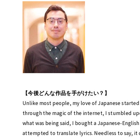
【今後どんな作品を手がけたい？】
Unlike most people, my love of Japanese started 
through the magic of the internet, I stumbled u
what was being said, I bought a Japanese-English
attempted to translate lyrics. Needless to say, it