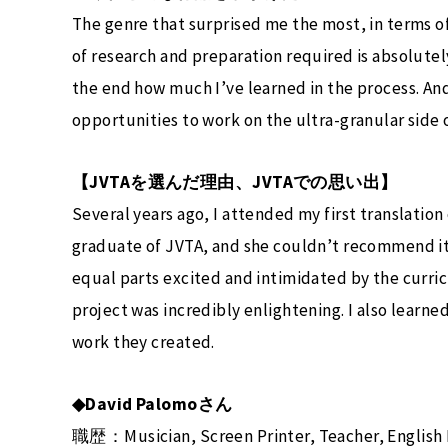
The genre that surprised me the most, in terms 
of research and preparation required is absolutely
the end how much I’ve learned in the process. And
opportunities to work on the ultra-granular side o
【JVTAを選んだ理由、JVTAでの思い出】
Several years ago, I attended my first translatio
graduate of JVTA, and she couldn’t recommend it 
equal parts excited and intimidated by the curr
project was incredibly enlightening. I also lear
work they created.
◆David Palomoさん
職歴：Musician, Screen Printer, Teacher, English 