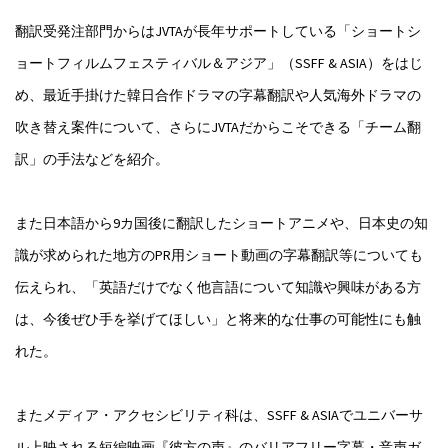
翻訳受発注部門からはJVTAが長年サポートしている「ショートシ
ョートフィルムフェスティバル＆アジア」（SSFF & ASIA）をはじ
め、最近手掛けた韓日合作ドラマの字幕翻訳や人気海外ドラマの
吹き替え案件について、さらにJVTAだからこそできる「チーム翻
訳」の手法などを紹介。
また日本語から9カ国後に翻訳したショートアニメや、日本史の知
識が求められた地方のPR用ショート動画の字幕翻訳等についても
伝えられ、「英語だけでなく他言語について知識や興味がある方
は、今後ぜひ手を挙げてほしい」と将来的な仕事の可能性にも触
れた。
またメディア・アクセシビリティ科は、SSFF & ASIAでユニバーサ
ル上映される短編映画『彼方の声』のバリアフリー字幕・音声ガ