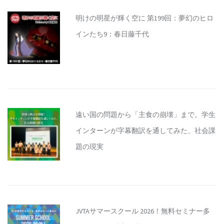
明けの明星が輝く空に 第199回：夢幻のヒロ
インたち9：春日藤千代
遠い国の問題から「主食の崩壊」まで。学生
インターンが字幕翻訳を通してみた、社会課
題の現実
JVTAサマースクール 2026！無料セミナー多