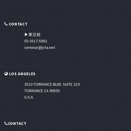
CONTACT
▶東京校
03-3517-5002
seminar@jvta.net
LOS ANGELES
3510 TORRANCE BLVD. SUITE 219
TORRANCE CA 90503
U.S.A.
CONTACT