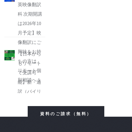
英映像翻訳
科 次期開講
は2026年10
月予定】映
像翻訳にご
興味をお持
【日本から
ちの方は、
もリモート
リモート個
で受講可
別相談へ！
能】新・通
訳（バイリ
ンガル・コ
ミュニケー
資料のご請求（無料）
ター）養成
講座 アドバ