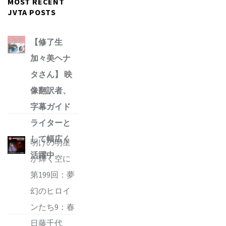
MOST RECENT
JVTA POSTS
【修了生
加々美ヘナ
タさん】 映
像翻訳者、
字幕ガイド
ライターと
して幅広く
明けの明星
活躍中
が輝く空に
第199回：夢
幻のヒロイ
ンたち9：春
日藤千代