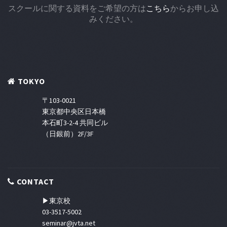
スクールに関する資料をご希望の方は
こちら
からお申し込
ンスを10月
みください。
開講！リモ
ート個別相
談を実施中
TOKYO
〒103-0021
東京都中央区日本橋
本石町3-2-4 共同ビル
（日銀前）2F/3F
CONTACT
▶東京校
03-3517-5002
seminar@jvta.net