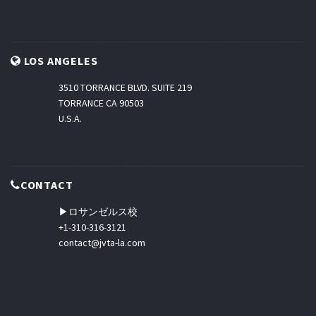
LOS ANGELES
3510 TORRANCE BLVD. SUITE 219
TORRANCE CA 90503
U.S.A.
CONTACT
▶ロサンゼルス校
+1-310-316-3121
contact@jvta-la.com