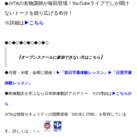
◆JVTAの名物講師が毎回登場！YouTubeライブでしか聞け
ないトークを繰り広げる45分！
※詳細は
▶こちら
◆◇◆◇◆◇◆◇◆◇◆◇
【オープンスクールに参加できない方はこちら】
◆月曜・水曜・金曜に開催！
▶「英日字幕体験レッスン」
▶「日英字幕
体験レッスン」
◆映像翻訳を学ぶなら日本映像翻訳アカデミー その理由は
▶こちらか
ら
JVTAは情報セキュリティの国際規格「ISO/IEC 27001」を取得していま
す。詳しくは
こちら