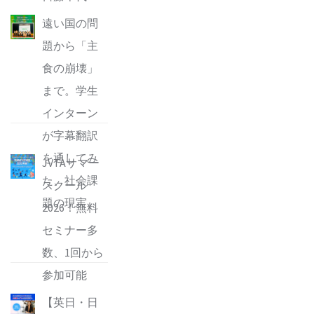
遠い国の問
題から「主
食の崩壊」
まで。学生
インターン
が字幕翻訳
を通してみ
JVTAサマー
た、社会課
スクール
題の現実
2026！無料
セミナー多
数、1回から
参加可能
【英日・日