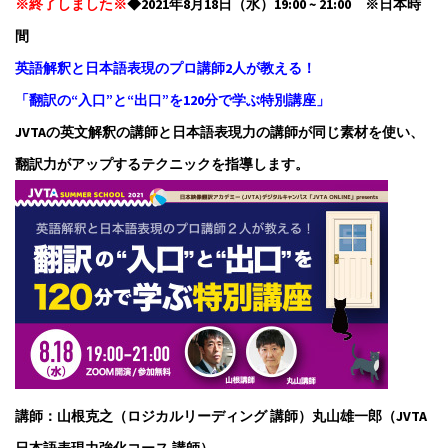
※終了しました※
◆2021年8月18日（水）19:00 ~ 21:00 ※日本時
間
英語解釈と日本語表現のプロ講師2人が教える！
「翻訳の“入口”と“出口”を120分で学ぶ特別講座」
JVTAの英文解釈の講師と日本語表現力の講師が同じ素材を使い、
翻訳力がアップするテクニックを指導します。
講師：山根克之（ロジカルリーディング 講師）丸山雄一郎（JVTA
日本語表現力強化コース 講師）