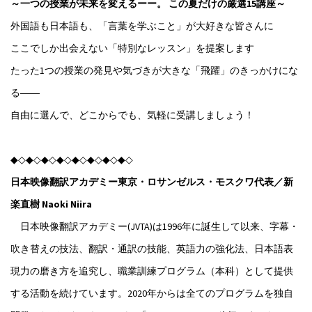
～一つの授業が未来を変えるーー。 この夏だけの厳選15講座～
外国語も日本語も、「言葉を学ぶこと」が大好きな皆さんに
ここでしか出会えない「特別なレッスン」を提案します
たった1つの授業の発見や気づきが大きな「飛躍」のきっかけにな
る――
自由に選んで、どこからでも、気軽に受講しましょう！
◆◇◆◇◆◇◆◇◆◇◆◇◆◇◆◇
日本映像翻訳アカデミー東京・ロサンゼルス・モスクワ代表／新
楽直樹 Naoki Niira
日本映像翻訳アカデミー(JVTA)は1996年に誕生して以来、字幕・
吹き替えの技法、翻訳・通訳の技能、英語力の強化法、日本語表
現力の磨き方を追究し、職業訓練プログラム（本科）として提供
する活動を続けています。2020年からは全てのプログラムを独自