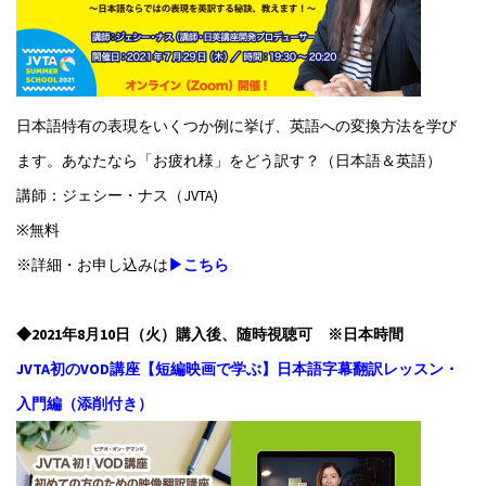
日本語特有の表現をいくつか例に挙げ、英語への変換方法を学び
ます。あなたなら「お疲れ様」をどう訳す？（日本語＆英語）
講師：ジェシー・ナス（JVTA)
※無料
※詳細・お申し込みは
▶こちら
◆2021年8月10日（火）購入後、随時視聴可 ※日本時間
JVTA初のVOD講座【短編映画で学ぶ】日本語字幕翻訳レッスン・
入門編（添削付き）