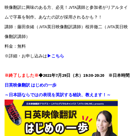
映像翻訳に興味のある方、必見！JVTA講師と参加者がリアルタイ
ムで字幕を制作。あなたの訳が採用されるかも？！
講師：藤田奈緒（JVTA英日映像翻訳講師）桜井徹二（JVTA英日映
像翻訳講師）
料金：無料
※詳細・お申し込みは
▶こちら
※終了しました※
◆2021年7月29日（木）19:30-20:20 ※日本時間
日英映像翻訳 はじめの一歩
～日本語ならではの表現を英訳する秘訣、教えます！～