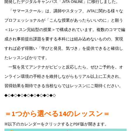
開発したデジタルキャンパス「JVTA ONLINE」に移行しました。
「サマースクール」は、講師やスタッフ、JVTAに関わる様々な
プロフェッショナルが「こんな授業があったらいいのに」と願う
＜1レッスン完結型の授業＞で構成されています。複数のコマで編
成され事前提出課題を要する本科には組み込めないものの、実現
すれば必ず得難い「学びと発見、気づき」を提供できると確信し
たレッスンばかりです。
一覧を見てアンテナがピピッと反応したら、ぜひご予約を。オ
ンライン環境の手軽さを維持しながらもリアル以上に工夫され、
習得効果を期待できる当校ならではレッスンにご期待ください。
◆◇◆◇◆◇◆◇◆◇◆◇◆◇◆◇
＝1つから選べる14のレッスン＝
※以下のカレンダーをクリックするとPDF版が開きます。